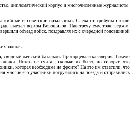
ьство, дипломатический корпус и многочисленные журналисты.
артийные и советские начальники. Слева от трибуны стояли
адь выехал верхом Ворошилов. Навстречу ему, тоже верхом,
овершили объезд войск, поздравляя их с очередной годовщиной
их залпов.
, сводный женский батальон. Прогарцевала кавалерия. Тяжело
вщики. Никто не считал, сколько их было, но говорят, что
ники, которая необходима на фронте? На это им ответили, что
 дня многие его участники погрузились на поезда и отправились