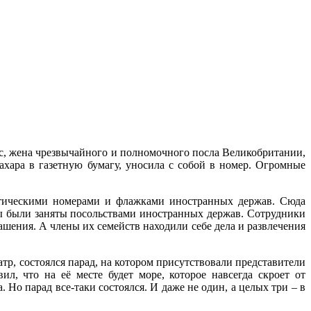
с, жена чрезвычайного и полномочного посла Великобритании,
ахара в газетную бумагу, уносила с собой в номер. Огромные
атическими номерами и флажками иностранных держав. Сюда
ры были заняты посольствами иностранных держав. Сотрудники
ашения. А члены их семейств находили себе дела и развлечения
р, состоялся парад, на котором присутствовали представители
, что на её месте будет море, которое навсегда скроет от
 Но парад все-таки состоялся. И даже не один, а целых три – в