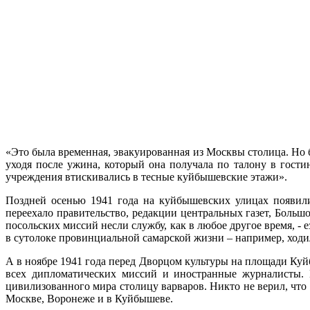
«Это была временная, эвакуированная из Москвы столица. Но
уходя после ужина, который она получала по талону в гости
учреждения втискивались в тесные куйбышевские этажи».
Поздней осенью 1941 года на куйбышевских улицах появил
переехало правительство, редакции центральных газет, Боль
посольских миссий несли службу, как в любое другое время, -
в сутолоке провинциальной самарской жизни – например, ходил
А в ноябре 1941 года перед Дворцом культуры на площади Куй
всех дипломатических миссий и иностранные журналисты. В
цивилизованного мира столицу варваров. Никто не верил, что в
Москве, Воронеже и в Куйбышеве.