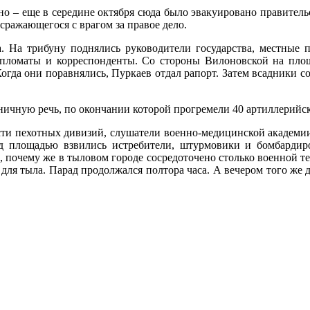
о – еще в середине октября сюда было эвакуировано правител
сражающегося с врагом за правое дело.
 На трибуну поднялись руководители государства, местные п
пломаты и корреспонденты. Со стороны Вилоновской на площ
гда они поравнялись, Пуркаев отдал рапорт. Затем всадники с
ничную речь, по окончании которой прогремели 40 артиллерийск
сти пехотных дивизий, слушатели военно-медицинской академии
д площадью взвились истребители, штурмовики и бомбардиро
почему же в тыловом городе сосредоточено столько военной тех
и для тыла. Парад продолжался полтора часа. А вечером того же