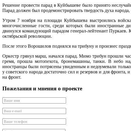
Решение провести парад в Куйбышеве было принято неслучайн
Парад должен был продемонстрировать твердость духа народа, 
Утром 7 ноября на площади Куйбышева выстроились войска.
многочисленные гости, среди которых были иностранные ди
двинулся командующий парадом генерал-лейтенант Пуркаев. Ко
октябрьской революции.
После этого Ворошилов поднялся на трибуну и произнес празд
Оркестр грянул марш, начался парад. Мимо трибун прошли ча
гремя, прошла мотопехота, бронемашины, танки. В небо на
иностранцы были потрясены увиденным и недоумевали только, 
у советского народа достаточно сил и резервов и для фронта, 
на фронт.
Пожелания и мнения о проекте
Ваше имя
Ваш e-mail
Ваше телефон