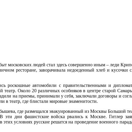
 быт московских людей стал здесь совершенно иным – леди Крип
ничном ресторане, заворачивала недоеденный хлеб и кусочки с
ись роскошные автомобили с правительственными и диплом
шой театр. Около 20 различных особняков в центре старой Сама
 ездили на приемы, принимали у себя, заключали договоры и согл
и в театр, где блистали мировые знаменитости.
бышева, где размещался эвакуированный из Москвы Большой теат
 эти дни фашистские войска рвались к Москве. Гитлер заявил
 этих условиях русские решатся на проведение военного парада.